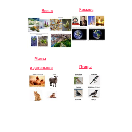
Космос
Весна
Мамы
Птицы
и детеныши