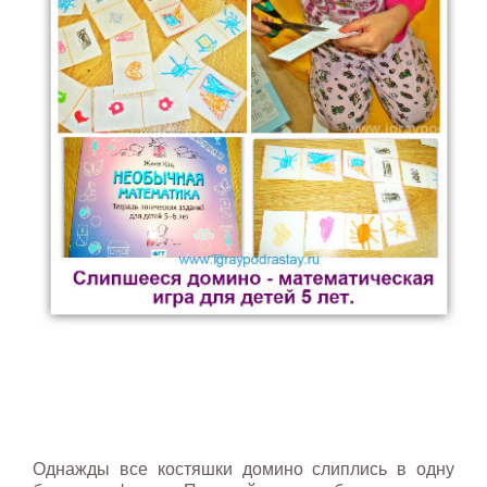
Однажды все костяшки домино слиплись в одну