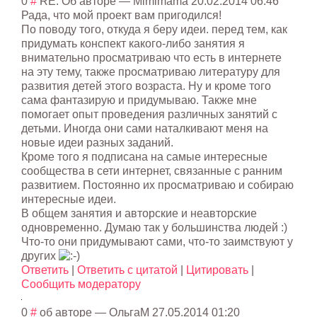
0
#
RE: Об авторе
—
Mimimama
20.02.2014 06:46
Рада, что мой проект вам пригодился!
По поводу того, откуда я беру идеи. перед тем, как
придумать конспект какого-либо занятия я
внимательно просматриваю что есть в интернете
на эту тему, также просматриваю литературу для
развития детей этого возраста. Ну и кроме того
сама фантазирую и придумываю. Также мне
помогает опыт проведения различных занятий с
детьми. Иногда они сами наталкивают меня на
новые идеи разных заданий.
Кроме того я подписана на самые интересные
сообщества в сети интернет, связанные с ранним
развитием. Постоянно их просматриваю и собираю
интересные идеи.
В общем занятия и авторские и неавторские
одновременно. Думаю так у большинства людей :)
Что-то они придумывают сами, что-то заимствуют у
других
Ответить
|
Ответить с цитатой
|
Цитировать
|
Сообщить модератору
0
#
об авторе
—
ОльгаM
27.05.2014 01:20