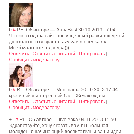
0
#
RE: Об авторе
— АннаBest
30.10.2013 17:04
Я тоже создала сайт, посвященный развитию детей
дошкольного возраста razvivaemrebenka.ru/
Моей малышке год и два)))
Ответить
|
Ответить с цитатой
|
Цитировать
|
Сообщить модератору
0
#
RE: Об авторе
—
Mimimama
30.10.2013 17:44
красивый и интересный блог! Желаю удачи!
Ответить
|
Ответить с цитатой
|
Цитировать
|
Сообщить модератору
+1
#
RE: Об авторе
—
livelenka
04.11.2013 15:50
Здравствуйте, хочу сказать вам-вы большая
молодец, я начинающий воспитатель и ваши идеи