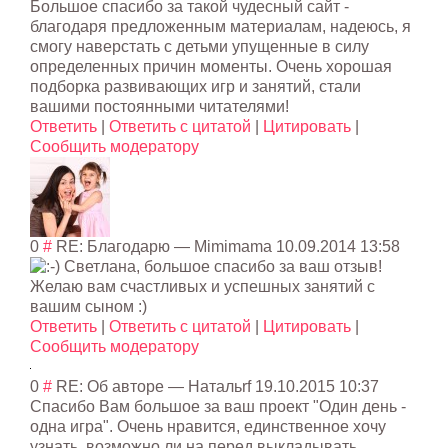
Большое спасибо за такой чудесный сайт -
благодаря предложенным материалам, надеюсь, я
смогу наверстать с детьми упущенные в силу
определенных причин моменты. Очень хорошая
подборка развивающих игр и занятий, стали
вашими постоянными читателями!
Ответить
|
Ответить с цитатой
|
Цитировать
|
Сообщить модератору
0
#
RE: Благодарю
—
Mimimama
10.09.2014 13:58
Светлана, большое спасибо за ваш отзыв!
Желаю вам счастливых и успешных занятий с
вашим сыном :)
Ответить
|
Ответить с цитатой
|
Цитировать
|
Сообщить модератору
0
#
RE: Об авторе
—
Натальrf
19.10.2015 10:37
Спасибо Вам большое за ваш проект "Один день -
одна игра". Очень нравится, единственное хочу
узнать, возможно ли на перед выкладывать