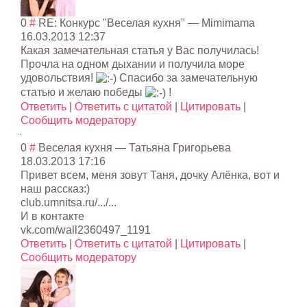
0
#
RE: Конкурс "Веселая кухня"
—
Mimimama
16.03.2013 12:37
Какая замечательная статья у Вас получилась!
Прочла на одном дыхании и получила море
удовольствия!
Спасибо за замечательную
статью и желаю победы
!
Ответить
|
Ответить с цитатой
|
Цитировать
|
Сообщить модератору
0
#
Веселая кухня
—
Татьяна Григорьева
18.03.2013 17:16
Привет всем, меня зовут Таня, дочку Алёнка, вот и
наш рассказ:)
club.umnitsa.ru/.../...
И в контакте
vk.com/wall2360497_1191
Ответить
|
Ответить с цитатой
|
Цитировать
|
Сообщить модератору