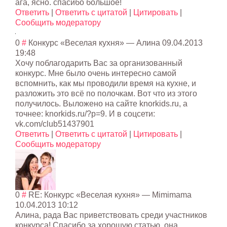
ага, ясно. спасибо большое!
Ответить
|
Ответить с цитатой
|
Цитировать
|
Сообщить модератору
0
#
Конкурс «Веселая кухня»
— Алина
09.04.2013
19:48
Хочу поблагодарить Вас за организованный
конкурс. Мне было очень интересно самой
вспомнить, как мы проводили время на кухне, и
разложить это всё по полочкам. Вот что из этого
получилось. Выложено на сайте knorkids.ru, а
точнее: knorkids.ru/?p=9. И в соцсети:
vk.com/club51437901
Ответить
|
Ответить с цитатой
|
Цитировать
|
Сообщить модератору
0
#
RE: Конкурс «Веселая кухня»
—
Mimimama
10.04.2013 10:12
Алина, рада Вас приветствовать среди участников
конкурса! Спасибо за хорошую статью, она