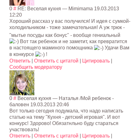
0
#
RE: Веселая кухня
—
Mimimama
19.03.2013
12:20
Хороший рассказ у вас получился! И идея с сумкой-
холодиль
ником - тоже замечательная! А уж трюк -
"мытье посуды как бонус" - вообще гениальный
Вот так ребенок и не заметит, как превратится
в настоящего маминого помощника
Удачи Вам
в конкурсе
!
Ответить
|
Ответить с цитатой
|
Цитировать
|
Сообщить модератору
0
#
Веселая кухня
— Наталья /Мой ребенок -
баловен
19.03.2013 20:46
Вот только сегодня подумала, что надо написать
статью на тему "Кухня - детский игровая". И вот
конкурс! Здорово! Обязатнльно буду стараться
участвовать!
Ответить
|
Ответить с цитатой
|
Цитировать
|