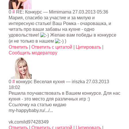
0
#
RE: Конкурс
—
Mimimama
27.03.2013 05:36
Мария, спасибо за участие и за милую и
интересную статью! Ваш Ромка - очаровашка, и
читать про ваши забавы на кухне - одно
удовольствие!
Желаю вам победы в конкурсе
(и не только в нашем
)
Ответить
|
Ответить с цитатой
|
Цитировать
|
Сообщить модератору
0
#
конкурс Веселая кухня
— iriszka
27.03.2013
18:02
Решила поучавствовать в Вашем конкурсе. Для нас
кухня - это место для различных игр :)
Ссылочку на статью кидаю
my-happybaby.ru/.../...
vk.com/id97428349
Ответить
|
Ответить с цитатой
|
Цитировать
|