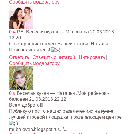
Сообщить модератору
0
#
RE: Веселая кухня
—
Mimimama
20.03.2013
12:20
С нетерпением ждем Вашей статьи, Наталья!
Присоединяйтесь
!
Ответить
|
Ответить с цитатой
|
Цитировать
|
Сообщить модератору
0
#
Веселая кухня
— Наталья /Мой ребенок -
баловен
21.03.2013 22:12
Всем доброго!!!
Публикую пост о наших развлечениях на
кухне
лучшей игровой площадке и развивающем центре
mr-baloven.blogspot.ru/.../...