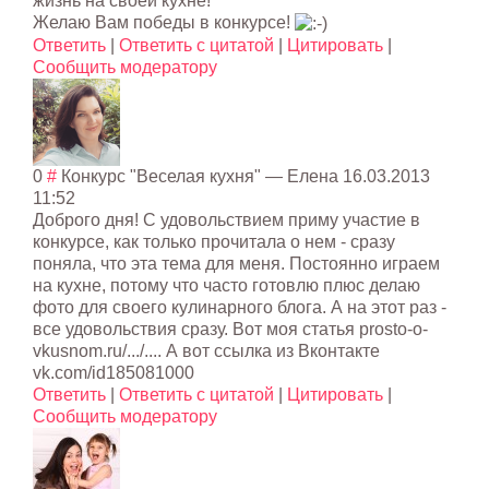
жизнь на своей кухне!
Желаю Вам победы в конкурсе!
Ответить
|
Ответить с цитатой
|
Цитировать
|
Сообщить модератору
0
#
Конкурс "Веселая кухня"
— Елена
16.03.2013
11:52
Доброго дня! С удовольствием приму участие в
конкурсе, как только прочитала о нем - сразу
поняла, что эта тема для меня. Постоянно играем
на кухне, потому что часто готовлю плюс делаю
фото для своего кулинарного блога. А на этот раз -
все удовольствия сразу. Вот моя статья prosto-o-
vkusnom.ru/.../.... А вот ссылка из Вконтакте
vk.com/id185081000
Ответить
|
Ответить с цитатой
|
Цитировать
|
Сообщить модератору