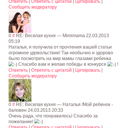
Ответить
|
Ответить с цитатой
|
Цитировать
|
Сообщить модератору
0
#
RE: Веселая кухня
—
Mimimama
22.03.2013
05:19
Наталья, я получила от прочтения вашей статьи
огромное удовольствие! Так необычно и здорово
было посмотреть на мир мамы глазами ребенка
Спасибо вам и желаю победы в конкурсе
!
Ответить
|
Ответить с цитатой
|
Цитировать
|
Сообщить модератору
0
#
RE: Веселая кухня
— Наталья /Мой ребенок -
баловен
24.03.2013 20:33
Очень рада, что понравилось! Спасибо за
пожелание!
Ответить
|
Ответить с цитатой
|
Цитировать
|