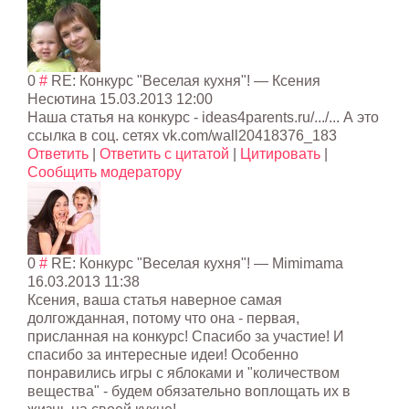
0
#
RE: Конкурс "Веселая кухня"!
— Ксения
Несютина
15.03.2013 12:00
Наша статья на конкурс - ideas4parents.ru/.../... А это
ссылка в соц. сетях vk.com/wall20418376_183
Ответить
|
Ответить с цитатой
|
Цитировать
|
Сообщить модератору
0
#
RE: Конкурс "Веселая кухня"!
—
Mimimama
16.03.2013 11:38
Ксения, ваша статья наверное самая
долгожданная, потому что она - первая,
присланная на конкурс! Спасибо за участие! И
спасибо за интересные идеи! Особенно
понравились игры с яблоками и "количеством
вещества" - будем обязательно воплощать их в