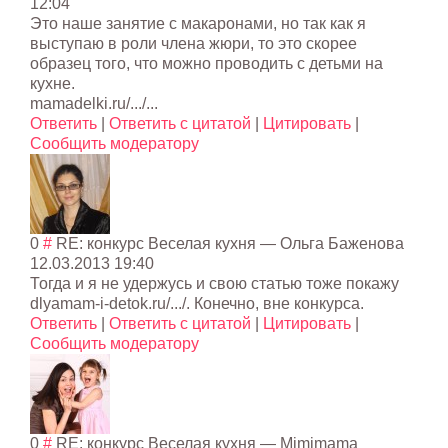
12:04
Это наше занятие с макаронами, но так как я
выступаю в роли члена жюри, то это скорее
образец того, что можно проводить с детьми на
кухне.
mamadelki.ru/.../...
Ответить
|
Ответить с цитатой
|
Цитировать
|
Сообщить модератору
0
#
RE: конкурс Веселая кухня
— Ольга Баженова
12.03.2013 19:40
Тогда и я не удержусь и свою статью тоже покажу
dlyamam-i-detok.ru/.../. Конечно, вне конкурса.
Ответить
|
Ответить с цитатой
|
Цитировать
|
Сообщить модератору
0
#
RE: конкурс Веселая кухня
—
Mimimama