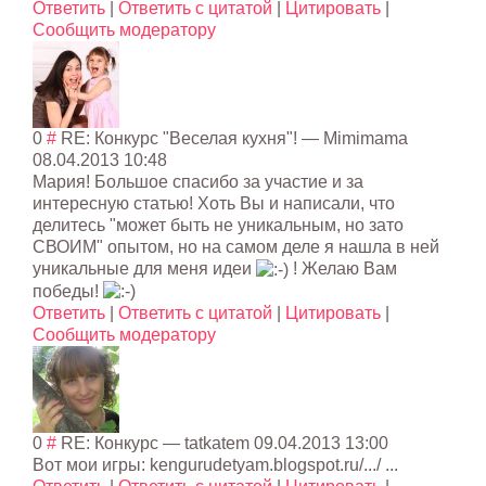
Ответить
|
Ответить с цитатой
|
Цитировать
|
Сообщить модератору
0
#
RE: Конкурс "Веселая кухня"!
—
Mimimama
08.04.2013 10:48
Мария! Большое спасибо за участие и за
интересную статью! Хоть Вы и написали, что
делитесь "может быть не уникальным, но зато
СВОИМ" опытом, но на самом деле я нашла в ней
уникальные для меня идеи
! Желаю Вам
победы!
Ответить
|
Ответить с цитатой
|
Цитировать
|
Сообщить модератору
0
#
RE: Конкурс
— tatkatem
09.04.2013 13:00
Вот мои игры: kengurudetyam.blogspot.ru/.../ ...