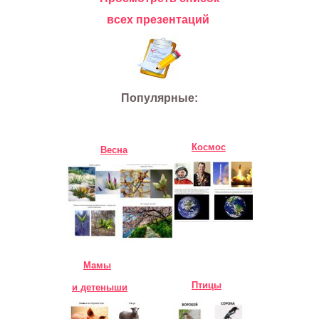
всех презентаций
Популярные:
Космос
Весна
Мамы
Птицы
и детеныши