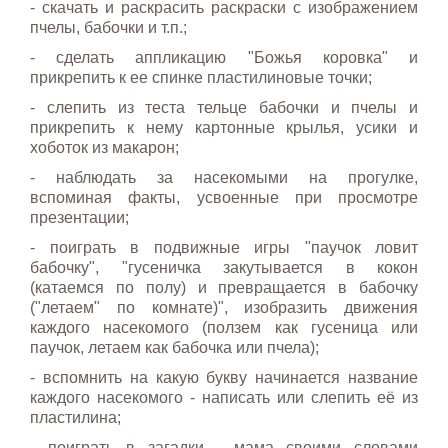
- скачать и раскрасить раскраски с изображением
пчелы, бабочки и т.п.;
- сделать аппликацию "Божья коровка" и
прикрепить к ее спинке пластилиновые точки;
- слепить из теста тельце бабочки и пчелы и
прикрепить к нему картонные крылья, усики и
хоботок из макарон;
- наблюдать за насекомыми на прогулке,
вспоминая факты, усвоенные при просмотре
презентации;
- поиграть в подвижные игры "паучок ловит
бабочку", "гусеничка закутывается в кокон
(катаемся по полу) и превращается в бабочку
("летаем" по комнате)", изобразить движения
каждого насекомого (ползем как гусеница или
паучок, летаем как бабочка или пчела);
- вспомнить на какую букву начинается название
каждого насекомого - написать или слепить её из
пластилина;
- поиграть в загадки - мама своими словами