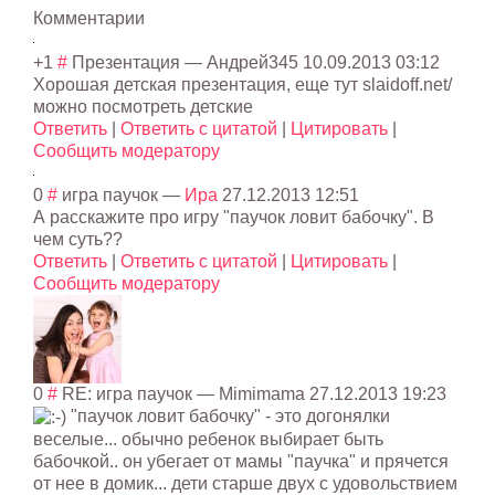
Комментарии
+1
#
Презентация
— Андрей345
10.09.2013 03:12
Хорошая детская презентация, еще тут slaidoff.net/
можно посмотреть детские
Ответить
|
Ответить с цитатой
|
Цитировать
|
Сообщить модератору
0
#
игра паучок
—
Ира
27.12.2013 12:51
А расскажите про игру "паучок ловит бабочку". В
чем суть??
Ответить
|
Ответить с цитатой
|
Цитировать
|
Сообщить модератору
0
#
RE: игра паучок
—
Mimimama
27.12.2013 19:23
"паучок ловит бабочку" - это догонялки
веселые... обычно ребенок выбирает быть
бабочкой.. он убегает от мамы "паучка" и прячется
от нее в домик... дети старше двух с удовольствием