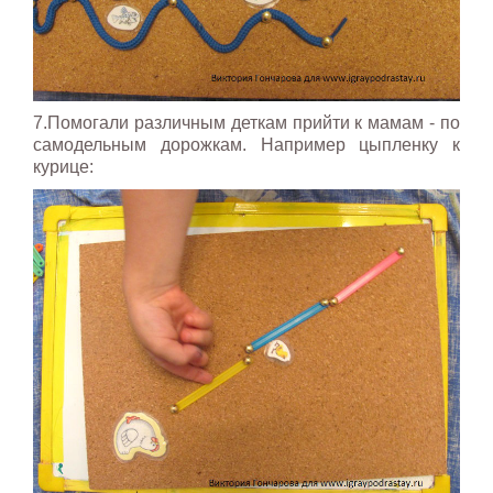
7.Помогали различным деткам прийти к мамам - по
самодельным дорожкам. Например цыпленку к
курице: