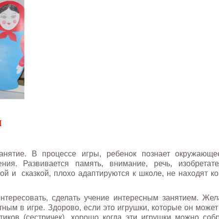
анятие. В процессе игры, ребенок познает окружающе
ия. Развивается память, внимание, речь, изобретател
ой и сказкой, плохо адаптируются к школе, не находят ко
интересовать, сделать учение интересным занятием. Жел
ным в игре. Здорово, если это игрушки, которые он может
иков (сестричек), хорошо когда эти игрушки можно соб