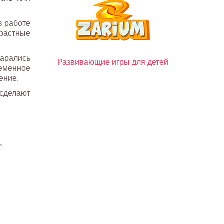
в работе
зрастные
арались
Развивающие игры для детей
ременное
ение.
 сделают
.