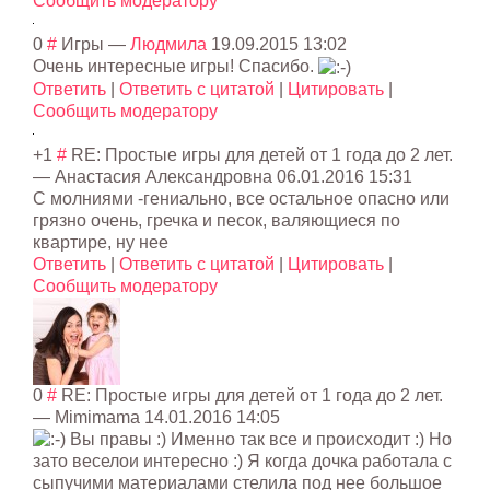
Сообщить модератору
0
#
Игры
—
Людмила
19.09.2015 13:02
Очень интересные игры! Спасибо.
Ответить
|
Ответить с цитатой
|
Цитировать
|
Сообщить модератору
+1
#
RE: Простые игры для детей от 1 года до 2 лет.
—
Анастасия Александровна
06.01.2016 15:31
С молниями -гениально, все остальное опасно или
грязно очень, гречка и песок, валяющиеся по
квартире, ну нее
Ответить
|
Ответить с цитатой
|
Цитировать
|
Сообщить модератору
0
#
RE: Простые игры для детей от 1 года до 2 лет.
—
Mimimama
14.01.2016 14:05
Вы правы :) Именно так все и происходит :) Но
зато веселои интересно :) Я когда дочка работала с
сыпучими материалами стелила под нее большое