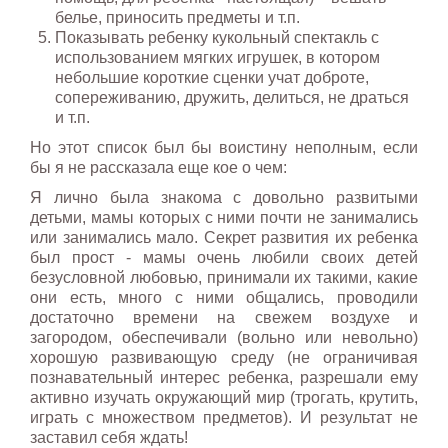
белье, приносить предметы и т.п.
Показывать ребенку кукольный спектакль с
использованием мягких игрушек, в котором
небольшие короткие сценки учат доброте,
сопереживанию, дружить, делиться, не драться
и т.п.
Но этот список был бы воистину неполным, если
бы я не рассказала еще кое о чем:
Я лично была знакома с довольно развитыми
детьми, мамы которых с ними почти не занимались
или занимались мало. Секрет развития их ребенка
был прост - мамы очень любили своих детей
безусловной любовью, принимали их такими, какие
они есть, много с ними общались, проводили
достаточно времени на свежем воздухе и
загородом, обеспечивали (вольно или невольно)
хорошую развивающую среду (не ограничивая
познавательный интерес ребенка, разрешали ему
активно изучать окружающий мир (трогать, крутить,
играть с множеством предметов). И результат не
заставил себя ждать!