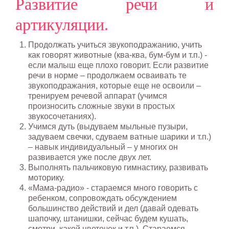
Развитие речи и
артикуляции.
Продолжать учиться звукоподражанию, учить
как говорят животные (ква-ква, бум-бум и т.п.) -
если малыш еще плохо говорит. Если развитие
речи в норме – продолжаем осваивать те
звукоподражания, которые еще не освоили –
тренируем речевой аппарат (учимся
произносить сложные звуки в простых
звукосочетаниях).
Учимся дуть (выдуваем мыльные пузыри,
задуваем свечки, сдуваем ватные шарики и т.п.)
– навык индивидуальный – у многих он
развивается уже после двух лет.
Выполнять пальчиковую гимнастику, развивать
моторику.
«Мама-радио» - стараемся много говорить с
ребенком, сопровождать обсуждением
большинство действий и дел (давай одевать
шапочку, штанишки, сейчас будем кушать,
смотри, какой цветочек и т.п.). Стараемся