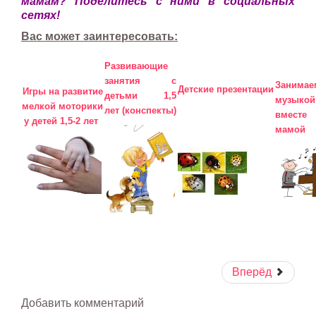
мамам? Поделитесь с ними в социальных
сетях!
Вас может заинтересовать:
Развивающие
занятия с
Занимае
Детские презентации
Игры на развитие
детьми 1,5
музыкой
мелкой моторики
лет (конспекты)
вмест
у детей 1,5-2 лет
мамой
Вперёд
Добавить комментарий