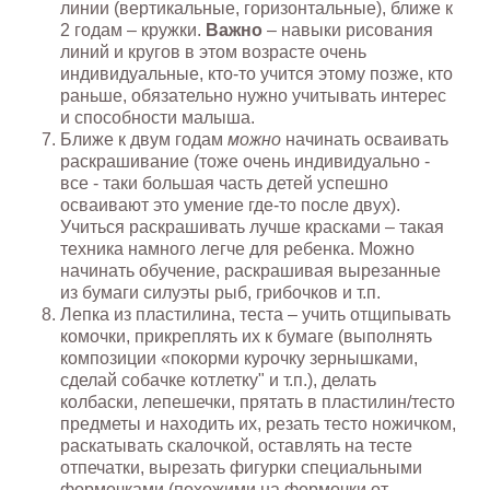
линии (вертикальные, горизонтальные), ближе к
2 годам – кружки.
Важно
– навыки рисования
линий и кругов в этом возрасте очень
индивидуальные, кто-то учится этому позже, кто
раньше, обязательно нужно учитывать интерес
и способности малыша.
Ближе к двум годам
можно
начинать осваивать
раскрашивание (тоже очень индивидуально -
все - таки большая часть детей успешно
осваивают это умение где-то после двух).
Учиться раскрашивать лучше красками – такая
техника намного легче для ребенка. Можно
начинать обучение, раскрашивая вырезанные
из бумаги силуэты рыб, грибочков и т.п.
Лепка из пластилина, теста – учить отщипывать
комочки, прикреплять их к бумаге (выполнять
композиции «покорми курочку зернышками,
сделай собачке котлетку" и т.п.), делать
колбаски, лепешечки, прятать в пластилин/тесто
предметы и находить их, резать тесто ножичком,
раскатывать скалочкой, оставлять на тесте
отпечатки, вырезать фигурки специальными
формочками (похожими на формочки от