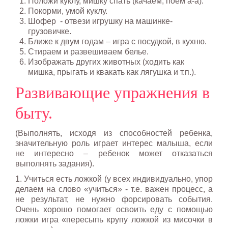
Положи куклу, мишку спать (качаем, поем а-а).
Покорми, умой куклу.
Шофер - отвези игрушку на машинке-
грузовичке.
Ближе к двум годам – игра с посудкой, в кухню.
Стираем и развешиваем белье.
Изображать других животных (ходить как
мишка, прыгать и квакать как лягушка и т.п.).
Развивающие упражнения в
быту.
(Выполнять, исходя из способностей ребенка,
значительную роль играет интерес малыша, если
не интересно – ребенок может отказаться
выполнять задания).
1. Учиться есть ложкой (у всех индивидуально, упор
делаем на слово «учиться» - т.е. важен процесс, а
не результат, не нужно форсировать события.
Очень хорошо помогает освоить еду с помощью
ложки игра «пересыпь крупу ложкой из мисочки в