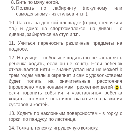
Бить по мячу ногой.
Ползать по лабиринту (покупному или
самодельному - из стульев и т.п.).
10. Лазать: на детской площадке (горки, стеночки и
т.п.) и дома: на спорткомплексе, на диван - с
дивана, забираться на стул и т.п.
11. Учиться переносить различные предметы на
подносе.
12. На улице – побольше ходить (но не заставлять
ребенка ходить, если он не хочет). Если ребенок
отказывается идти – значит устал или не может! К
трем годам малыш окрепнет и сам с удовольствием
будет топать на значительные расстояния
(проверено миллионами мам трехлетних детей
),
если торопить события и «заставлять» ребенка
ходить - это может негативно сказаться на развитии
суставов и костей.
13. Ходить по наклонным поверхностям - в горку, с
горки, по пандусу, по лестнице.
14. Толкать тележку, игрушечную коляску.