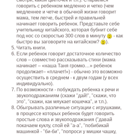
говорить с ребенком медленно и четко (чем
медленнее и четче в обычной жизни говорит
мама, тем легче, быстрей и правильней
начинает говорить ребенок. Представьте себе
учительницу китайского, которая бубнит себе
под нос со скоростью 300 слов в минуту
- как
быстро вы заговорите на китайском?
).
Читать книги.
Если ребенок говорит достаточное количество
слов – совместно рассказывать стихи (мама
начинает – «наша Таня громко…» ребенок
продолжает– «плачет!») - обычно это возможно
осуществить в среднем - к двум годам (у всех
индивидуально).
По возможности - побуждать ребенка к речи и
звукоподражаниям (скажи "дай!", "скажи, что
это", "скажи, как мяукает кошечка", и т.п.).
Обыгрывать различные ситуации с игрушками,
в процессе которых ребенок будет говорить
простые слова и звукоподражания ("давай
покачаем куклу, спой ей "а-а", "побибикай
машинкой - "би-би", "попроси у мишки чашку,