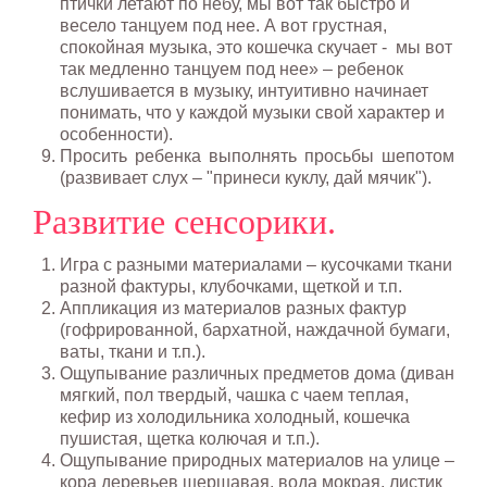
птички летают по небу, мы вот так быстро и
весело танцуем под нее. А вот грустная,
спокойная музыка, это кошечка скучает - мы вот
так медленно танцуем под нее» – ребенок
вслушивается в музыку, интуитивно начинает
понимать, что у каждой музыки свой характер и
особенности).
Просить ребенка выполнять просьбы шепотом
(развивает слух – "принеси куклу, дай мячик").
Развитие сенсорики.
Игра с разными материалами – кусочками ткани
разной фактуры, клубочками, щеткой и т.п.
Аппликация из материалов разных фактур
(гофрированной, бархатной, наждачной бумаги,
ваты, ткани и т.п.).
Ощупывание различных предметов дома (диван
мягкий, пол твердый, чашка с чаем теплая,
кефир из холодильника холодный, кошечка
пушистая, щетка колючая и т.п.).
Ощупывание природных материалов на улице –
кора деревьев шершавая, вода мокрая, листик