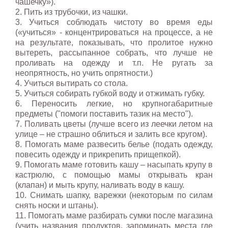
чашечку»).
2. Пить из трубочки, из чашки.
3. Учиться соблюдать чистоту во время еды
(«учиться» - концентрироваться на процессе, а не
на результате, показывать, что пролитое нужно
вытереть, рассыпанное собрать, что лучше не
проливать на одежду и т.п. Не ругать за
неопрятность, но учить опрятности.)
4. Учиться вытирать со стола.
5. Учиться собирать губкой воду и отжимать губку.
6. Переносить легкие, но крупногабаритные
предметы ("помоги поставить тазик на место").
7. Поливать цветы (лучше всего из леечки летом на
улице – не страшно облиться и залить все кругом).
8. Помогать маме развесить белье (подать одежду,
повесить одежду и прикрепить прищепкой).
9. Помогать маме готовить кашу – насыпать крупу в
кастрюлю, с помощью мамы открывать кран
(клапан) и мыть крупу, наливать воду в кашу.
10. Снимать шапку, варежки (некоторым по силам
снять носки и штаны).
11. Помогать маме разбирать сумки после магазина
(учить названия продуктов, запоминать места где