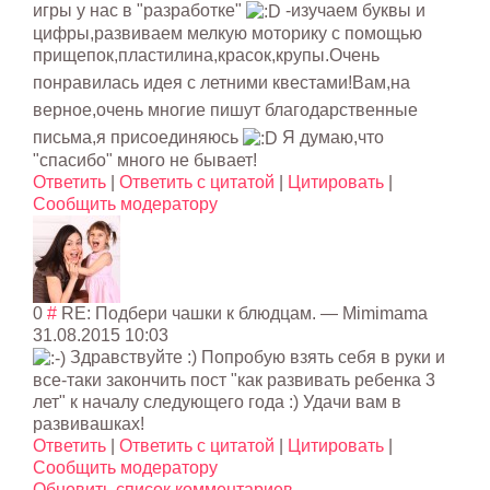
игры у нас в "разработке"
-изучаем буквы и
цифры,развиваем мелкую моторику с помощью
прищепок,пласти
лина,красок,кру
пы.Очень
понравилась идея с летними квестами!Вам,на
верное,очень многие пишут благодарственны
е
письма,я присоединяюсь
Я думаю,что
"спасибо" много не бывает!
Ответить
|
Ответить с цитатой
|
Цитировать
|
Сообщить модератору
0
#
RE: Подбери чашки к блюдцам.
—
Mimimama
31.08.2015 10:03
Здравствуйте :) Попробую взять себя в руки и
все-таки закончить пост "как развивать ребенка 3
лет" к началу следующего года :) Удачи вам в
развивашках!
Ответить
|
Ответить с цитатой
|
Цитировать
|
Сообщить модератору
Обновить список комментариев