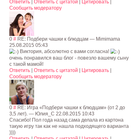
Ответить
|
Ответить с цитатой
|
Цитировать
|
Сообщить модератору
0
#
RE: Подбери чашки к блюдцам
—
Mimimama
25.08.2015 05:43
Виктория, абсолютно с вами согласна!
очень понравился ваш блог - повезло вашему сыну
с такой мамой!
Ответить
|
Ответить с цитатой
|
Цитировать
|
Сообщить модератору
0
#
RE: Игра «Подбери чашки к блюдцам» (от 2 до
3,5 лет).
—
Юлия_C
22.08.2015 10:43
Спасибо! Пол года назад сама делала из картона
такую игру так как не нашла подходящего варианта
))))
Ответить
|
Ответить с цитатой
|
Цитировать
|