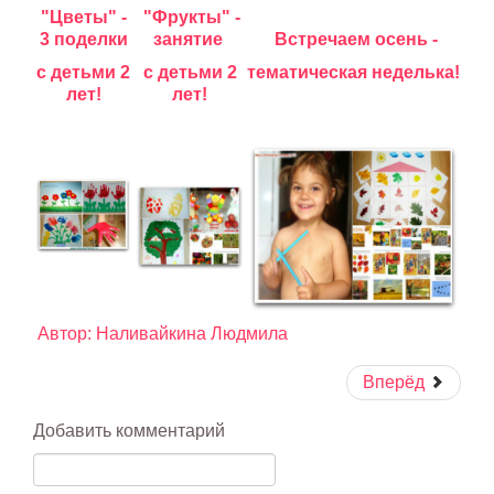
"Цветы" -
"Фрукты" -
3 поделки
занятие
Встречаем осень -
с детьми 2
с детьми 2
тематическая
неделька!
лет!
лет!
Автор: Наливайкина Людмила
Вперёд
Добавить комментарий