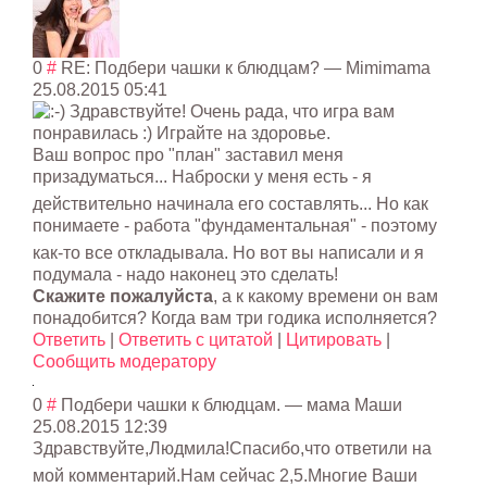
0
#
RE: Подбери чашки к блюдцам?
—
Mimimama
25.08.2015 05:41
Здравствуйте! Очень рада, что игра вам
понравилась :) Играйте на здоровье.
Ваш вопрос про "план" заставил меня
призадуматься..
. Наброски у меня есть - я
действительно начинала его составлять... Но как
понимаете - работа "фундаментальна
я" - поэтому
как-то все откладывала. Но вот вы написали и я
подумала - надо наконец это сделать!
Скажите пожалуйста
, а к какому времени он вам
понадобится? Когда вам три годика исполняется?
Ответить
|
Ответить с цитатой
|
Цитировать
|
Сообщить модератору
0
#
Подбери чашки к блюдцам.
—
мама Маши
25.08.2015 12:39
Здравствуйте,Лю
дмила!Спасибо,ч
то ответили на
мой комментарий.Нам сейчас 2,5.Многие Ваши