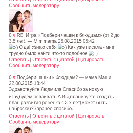
Сообщить модератору
0
#
RE: Игра «Подбери чашки к блюдцам» (от 2 до
3,5 лет).
—
Mimimama
25.08.2015 05:42
О да! Узнаю себя
Как уже писала - мне
трудно было найти что-то подобное
Ответить
|
Ответить с цитатой
|
Цитировать
|
Сообщить модератору
0
#
Подбери чашки к блюдцам?
—
мама Маши
22.08.2015 18:44
Здравствуйте,Лю
дмила!Спасибо за новую
игру,будем осваивать!А Вы,планируете создать
план развития ребенка с 3-х лет(может быть
наброски)?Заран
ее спасибо.
Ответить
|
Ответить с цитатой
|
Цитировать
|
Сообщить модератору