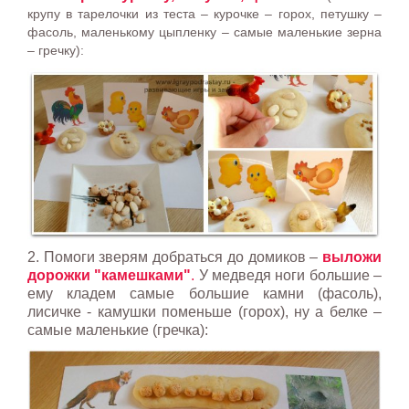
крупу в тарелочки из теста – курочке – горох, петушку –
фасоль, маленькому цыпленку – самые маленькие зерна
– гречку):
2. Помоги зверям добраться до домиков –
выложи
дорожки "камешками"
.
У медведя ноги большие –
ему кладем самые большие камни (фасоль),
лисичке - камушки поменьше (горох), ну а белке –
самые маленькие (гречка):