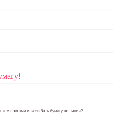
умагу!
енком оригами или сгибать бумагу по линии?