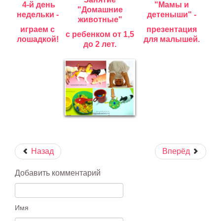
4-й день
"Мамы и
"Домашние
недельки -
детеныши" -
животные"
играем с
презентация
с ребенком от 1,5
лошадкой!
для малышей.
до 2 лет.
Назад
Вперёд
Добавить комментарий
Имя