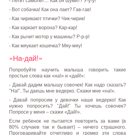
- Летит самолет… Как он шумит? У-у-у!
- Вот собачка! Как она лает? Гав-гав!
- Как чирикают птички? Чик-чирик!
- Как каркает ворона? Кар-кар!
- Как рычит мотор у машины? Р-р-р!
- Как мяукает кошечка? Мяу-мяу!
«На-дай!»
Попробуйте научить малыша говорить такие
простые слова как «на!» и «дай!»:
- Давай дадим малышу совочек! Как надо сказать?
"На!". Ты даешь мне ведерко. Скажи мне «на!».
- Давай попросим у девочки наше ведерко! Как
нужно попросить? "Дай!" Ты хочешь совочек?
Попроси у меня – скажи «Дай!».
Если ребенок не пытается повторить за вами (в
80% случаев так и бывает) – ничего страшного.
Проговаривайте отчетливо и громко эти слова