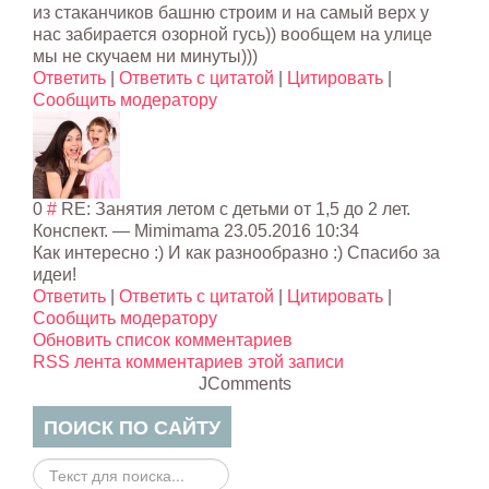
из стаканчиков башню строим и на самый верх у
нас забирается озорной гусь)) вообщем на улице
мы не скучаем ни минуты)))
Ответить
|
Ответить с цитатой
|
Цитировать
|
Сообщить модератору
0
#
RE: Занятия летом с детьми от 1,5 до 2 лет.
Конспект.
—
Mimimama
23.05.2016 10:34
Как интересно :) И как разнообразно :) Спасибо за
идеи!
Ответить
|
Ответить с цитатой
|
Цитировать
|
Сообщить модератору
Обновить список комментариев
RSS лента комментариев этой записи
JComments
ПОИСК ПО САЙТУ