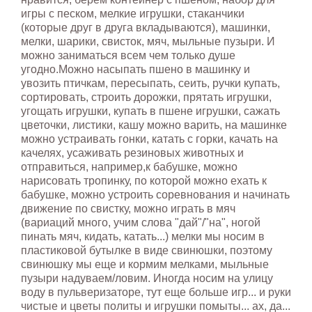
игры с песком, мелкие игрушки, стаканчики
(которые друг в друга вкладываются), машинки,
мелки, шарики, свисток, мяч, мыльные пузыри. И
можно заниматься всем чем только душе
угодно.Можно насыпать пшено в машинку и
увозить птичкам, пересыпать, сеить, ручки купать,
сортировать, строить дорожки, прятать игрушки,
угощать игрушки, купать в пшене игрушки, сажать
цветочки, листики, кашу можно варить, на машинке
можно устраивать гонки, катать с горки, качать на
качелях, усаживать резиновых животных и
отправиться, например,к бабушке, можно
нарисовать тропинку, по которой можно ехать к
бабушке, можно устроить соревнования и начинать
движение по свистку, можно играть в мяч
(вариаций много, учим слова "дай"/"на", ногой
пинать мяч, кидать, катать...) мелки мы носим в
пластиковой бутылке в виде свинюшки, поэтому
свинюшку мы еще и кормим мелками, мыльные
пузыри надуваем/ловим. Иногда носим на улицу
воду в пульверизаторе, тут еще больше игр... и руки
чистые и цветы политы и игрушки помыты... ах, да...