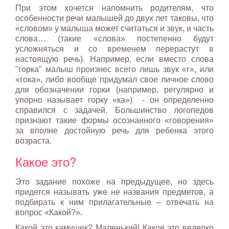
При этом хочется напомнить родителям, что
особенности речи малышей до двух лет таковы, что
«словом» у малыша может считаться и звук, и часть
слова… (такие «слова» постепенно будут
усложняться и со временем перерастут в
настоящую речь). Например, если вместо слова
"горка" малыш произнес всего лишь звук «г», или
«гока», либо вообще придумал свое личное слово
для обозначении горки (например, регулярно и
упорно называет горку «ка») - он определенно
справился с задачей. Большинство логопедов
признают такие формы осознанного «говорения»
за вполне достойную речь для ребенка этого
возраста.
Какое это?
Это задание похоже на предыдущее, но здесь
придется называть уже не названия предметов, а
подбирать к ним прилагательные – отвечать на
вопрос «Какой?».
Какой это камушек? Маленький! Какое это ведерко