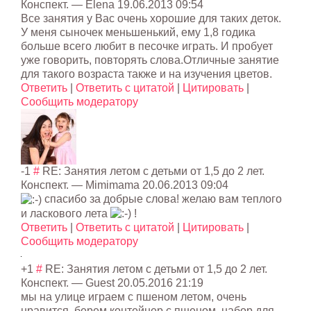
Конспект.
— Elena
19.06.2013 09:54
Все занятия у Вас очень хорошие для таких деток.
У меня сыночек меньшенький, ему 1,8 годика
больше всего любит в песочке играть. И пробует
уже говорить, повторять слова.Отличные занятие
для такого возраста также и на изучения цветов.
Ответить
|
Ответить с цитатой
|
Цитировать
|
Сообщить модератору
-1
#
RE: Занятия летом с детьми от 1,5 до 2 лет.
Конспект.
—
Mimimama
20.06.2013 09:04
спасибо за добрые слова! желаю вам теплого
и ласкового лета
!
Ответить
|
Ответить с цитатой
|
Цитировать
|
Сообщить модератору
+1
#
RE: Занятия летом с детьми от 1,5 до 2 лет.
Конспект.
—
Guest
20.05.2016 21:19
мы на улице играем с пшеном летом, очень
нравится, берем контейнер с пшеном, набор для