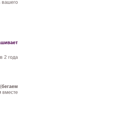
ь вашего
ашивает
в 2 года
(
бегаем
м вместе