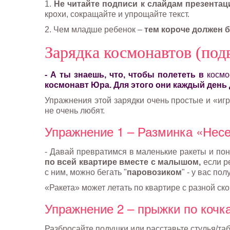
1.
Не читайте подписи к слайдам презентац
крохи, сокращайте и упрощайте текст.
2. Чем младше ребенок –
тем короче должен б
Зарядка космонавтов (под
- А ты знаешь, что, чтобы полететь в
космо
космонавт Юра. Для этого они каждый день 
Упражнения этой зарядки очень простые и «игр
не очень любят.
Упражнение 1 – Разминка «Несе
- Давай превратимся в маленькие ракеты и понесем
по всей квартире вместе с малышом,
если ре
с ним, можно бегать "
паровозиком
" - у вас по
«Ракета» может летать по квартире с разной ск
Упражнение 2 – прыжки по кочк
Разбросайте подушки или расставьте стулья/таб