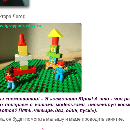
тора Лего):
из космонавтов! – Я космонавт Юрик! А это - моя ра
го поиграем с нашими модельками, инсценируя косм
тов? Пять, четыре, два, один, пуск!»).
а, он будет помогать малышу и маме проводить занятие.