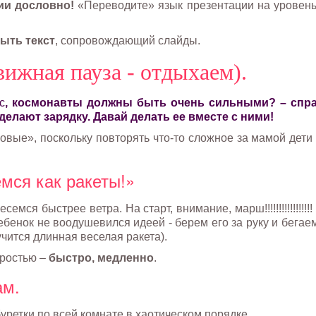
ии дословно!
«Переводите» язык презентации на уровен
ыть текст
, сопровождающий слайды.
вижная пауза - отдыхаем).
с
, космонавты должны быть очень сильными? – спр
делают зарядку. Давай делать ее вместе с ними!
овые», поскольку повторять что-то сложное за мамой дети 
мся как ракеты!»
ся быстрее ветра. На старт, внимание, марш!!!!!!!!!!!!!!!!! 
бенок не воодушевился идеей - берем его за руку и бегае
лучится длинная веселая ракета).
оростью –
быстро, медленно
.
ам.
уретки по всей комнате в хаотическом порядке.