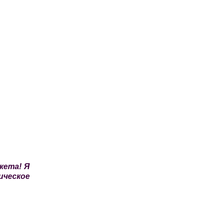
кета! Я
ическое