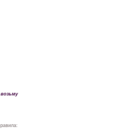
 возьму
правила: